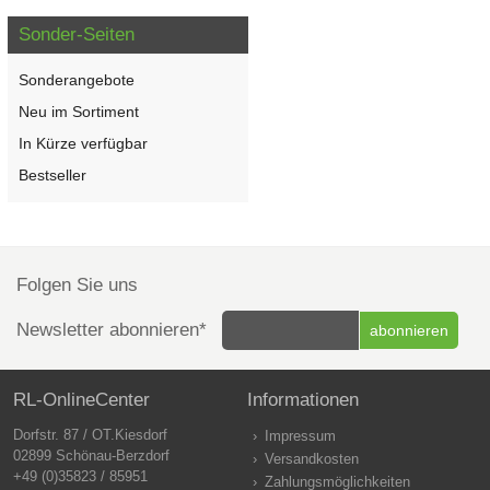
Sonder-Seiten
Sonderangebote
Neu im Sortiment
In Kürze verfügbar
Bestseller
Folgen Sie uns
Newsletter abonnieren*
RL-OnlineCenter
Informationen
Dorfstr. 87 / OT.Kiesdorf
Impressum
02899 Schönau-Berzdorf
Versandkosten
+49 (0)35823 / 85951
Zahlungsmöglichkeiten