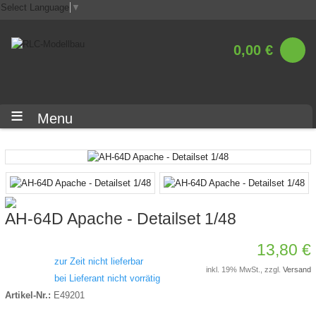
Select Language
▼
0,00 €
Menu
AH-64D Apache - Detailset 1/48
13,80 €
zur Zeit nicht lieferbar
inkl. 19% MwSt., zzgl.
Versand
bei Lieferant nicht vorrätig
Artikel-Nr.:
E49201