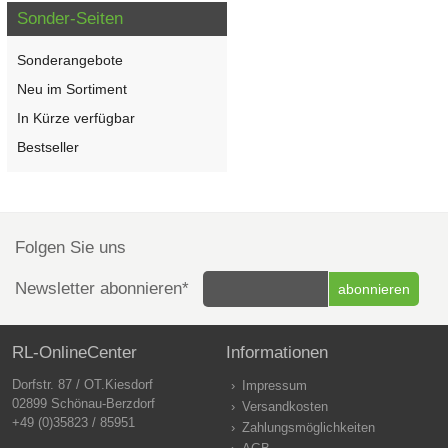
Sonder-Seiten
Sonderangebote
Neu im Sortiment
In Kürze verfügbar
Bestseller
Folgen Sie uns
Newsletter abonnieren*
RL-OnlineCenter
Informationen
Dorfstr. 87 / OT.Kiesdorf
Impressum
02899 Schönau-Berzdorf
Versandkosten
+49 (0)35823 / 85951
Zahlungsmöglichkeiten