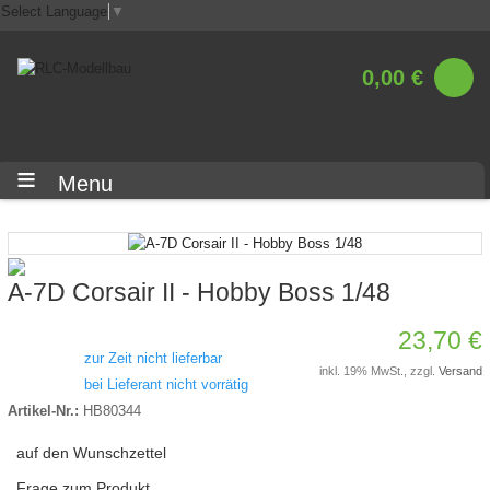
Select Language
▼
0,00 €
Menu
A-7D Corsair II - Hobby Boss 1/48
23,70 €
zur Zeit nicht lieferbar
inkl. 19% MwSt., zzgl.
Versand
bei Lieferant nicht vorrätig
Artikel-Nr.:
HB80344
auf den Wunschzettel
Frage zum Produkt