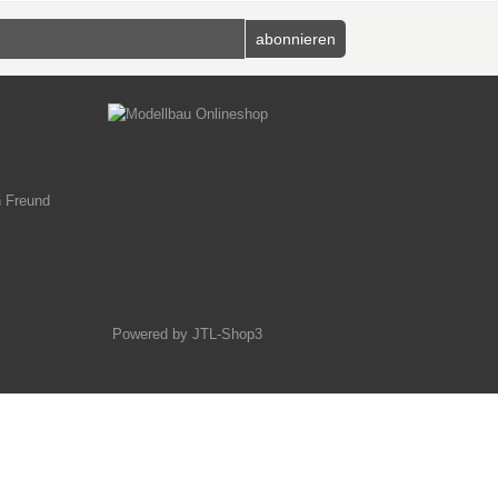
n Freund
Powered by
JTL-Shop3