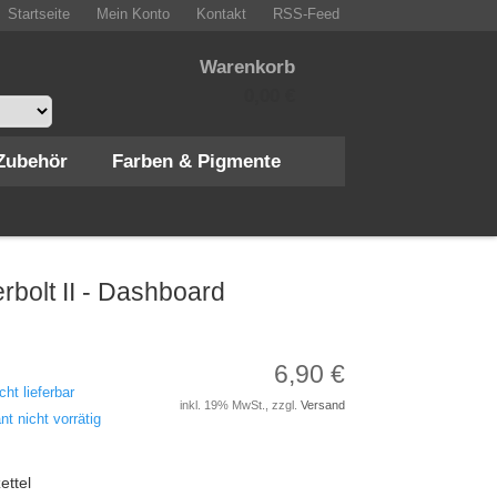
Startseite
Mein Konto
Kontakt
RSS-Feed
Warenkorb
0,00 €
Zubehör
Farben & Pigmente
I - Dashboard 1/32
bolt II - Dashboard
6,90 €
cht lieferbar
inkl. 19% MwSt., zzgl.
Versand
nt nicht vorrätig
ettel