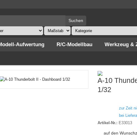
Modell-Aufwertung
R/C-Modellbau
Werkzeug & 
»
Modell-Aufwertung
»
Fotoätzteile
»
Luftfahrzeuge 1:32
»
A-10 Thunderbolt I
A-10 Thunder
1/32
zur Zeit ni
bei Liefera
Artikel-Nr.:
E33013
auf den Wunschz