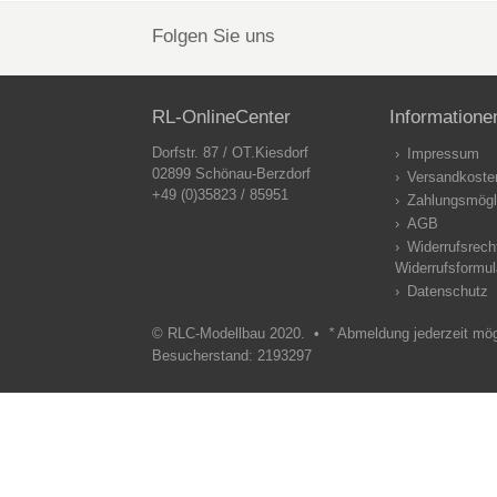
Folgen Sie uns
RL-OnlineCenter
Informatione
Dorfstr. 87 / OT.Kiesdorf
Impressum
02899 Schönau-Berzdorf
Versandkoste
+49 (0)35823 / 85951
Zahlungsmögl
AGB
Widerrufsrech
Widerrufsformul
Datenschutz
© RLC-Modellbau 2020. •
*
Abmeldung jederzeit mö
Besucherstand: 2193297