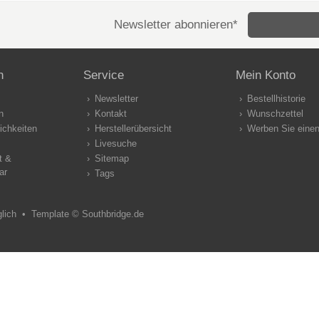
Newsletter abonnieren*
n
Service
Mein Konto
Newsletter
Bestellhistorie
n
Kontakt
Wunschzettel
ichkeiten
Herstellerübersicht
Werben Sie eine
Livesuche
t &
Sitemap
ar
Tags
glich •
Template © Southbridge.de