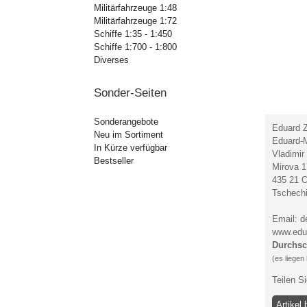
Militärfahrzeuge 1:48
Militärfahrzeuge 1:72
Schiffe 1:35 - 1:450
Schiffe 1:700 - 1:800
Diverses
Sonder-Seiten
Sonderangebote
Eduard Z
Neu im Sortiment
Eduard-M
In Kürze verfügbar
Vladimir
Bestseller
Mirova 
435 21 O
Tschech
Email: 
www.edu
Durchsc
(es liegen
Teilen S