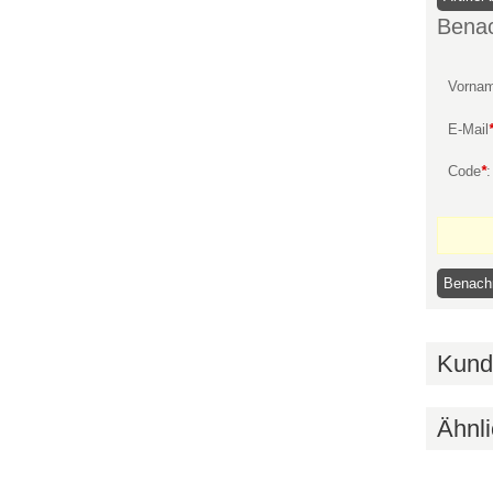
Benac
Vorna
E-Mail
Code
*
Kund
Ähnli