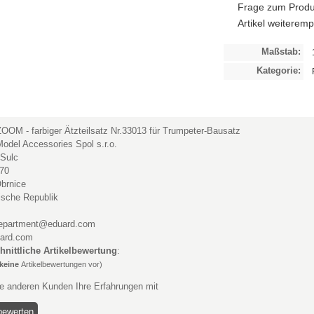
Frage zum Produ
Artikel weiterem
Maßstab:
Kategorie:
OOM - farbiger Ätzteilsatz Nr.33013 für Trumpeter-Bausatz
odel Accessories Spol s.r.o.
 Sulc
170
brnice
ische Republik
department@eduard.com
ard.com
hnittliche Artikelbewertung
:
keine
Artikelbewertungen vor)
ie anderen Kunden Ihre Erfahrungen mit